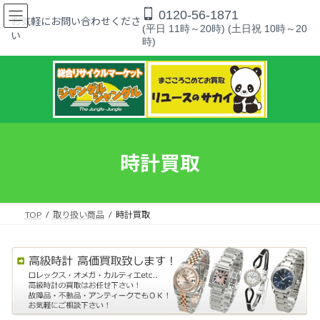
コ
ナ
0120-56-1871
ン
ビ
お気軽にお問い合わせくださ
(平日 11時～20時) (土日祝 10時～20
テ
ゲ
い
時)
ン
ー
ツ
シ
へ
ョ
ス
ン
キ
に
ッ
移
プ
動
時計買取
TOP
取り扱い商品
時計買取