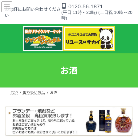
コ
ナ
0120-56-1871
ン
ビ
お気軽にお問い合わせくださ
(平日 11時～20時) (土日祝 10時～20
テ
ゲ
い
時)
ン
ー
ツ
シ
へ
ョ
ス
ン
キ
に
ッ
移
プ
動
お酒
TOP
取り扱い商品
お酒