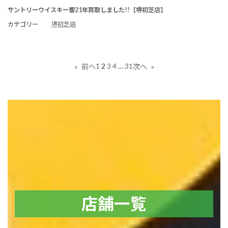
サントリーウイスキー響21年買取しました!!【堺初芝店】
カテゴリー
堺初芝店
1
2
3
4
…
31
«
前へ
次へ
»
店舗一覧