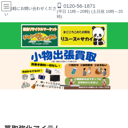
コ
ナ
0120-56-1871
ン
ビ
お気軽にお問い合わせくださ
(平日 11時～20時) (土日祝 10時～20
テ
ゲ
い
時)
ン
ー
ツ
シ
へ
ョ
ス
ン
キ
に
ッ
移
プ
動