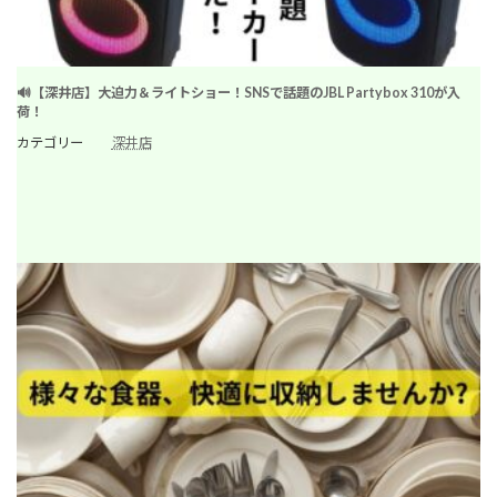
🔊【深井店】大迫力＆ライトショー！SNSで話題のJBL Partybox 310が入
荷！
カテゴリー
深井店