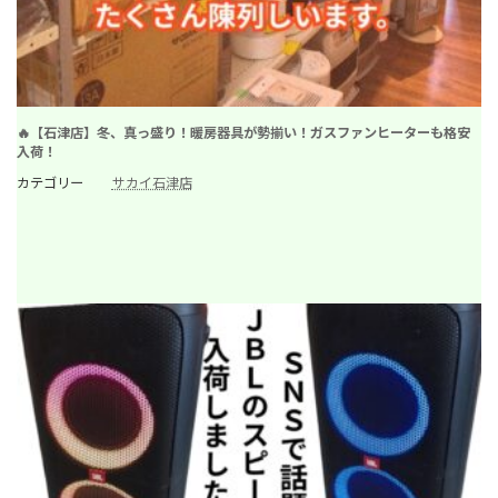
🔥【石津店】冬、真っ盛り！暖房器具が勢揃い！ガスファンヒーターも格安
入荷！
カテゴリー
サカイ石津店